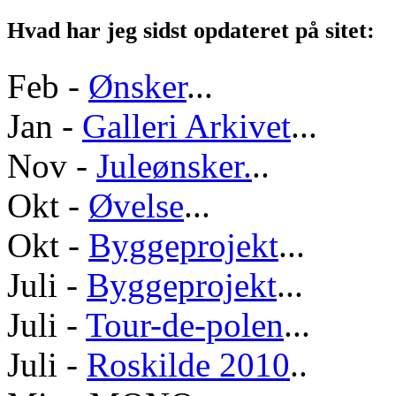
Hvad har jeg sidst opdateret på sitet:
Feb -
Ønsker
...
Jan -
Galleri Arkivet
...
Nov -
Juleønsker.
..
Okt -
Øvelse
...
Okt -
Byggeprojekt
...
Juli -
Byggeprojekt
...
Juli -
Tour-de-polen
...
Juli -
Roskilde 2010
..