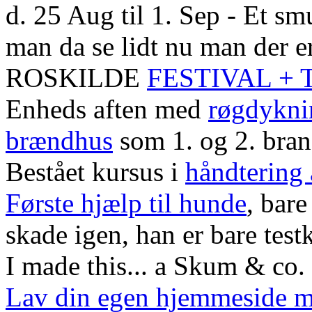
d. 25 Aug til 1. Sep - Et smu
man da se lidt nu man der er
ROSKILDE
FESTIVAL +
Enheds aften med
røgdykni
brændhus
som 1. og 2. bra
Bestået kursus i
håndtering
Første hjælp til hunde
, bare
skade igen, han er bare test
I made this... a Skum & co. 
Lav din egen hjemmeside 