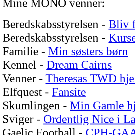
Mine MONO venner:
Beredskabsstyrelsen -
Bliv f
Beredskabsstyrelsen -
Kurs
Familie -
Min søsters børn
Kennel -
Dream Cairns
Venner -
Theresas
TWD
hje
Elfquest -
Fansite
Skumlingen -
Min Gamle h
Sviger -
Ordentlig Nice i 
Gaelic Football -
CPH-GA