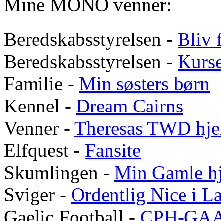
Mine MONO venner:
Beredskabsstyrelsen -
Bliv f
Beredskabsstyrelsen -
Kurs
Familie -
Min søsters børn
Kennel -
Dream Cairns
Venner -
Theresas
TWD
hje
Elfquest -
Fansite
Skumlingen -
Min Gamle h
Sviger -
Ordentlig Nice i 
Gaelic Football -
CPH-GA