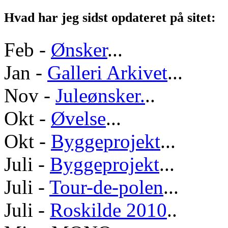
Hvad har jeg sidst opdateret på sitet:
Feb -
Ønsker
...
Jan -
Galleri Arkivet
...
Nov -
Juleønsker.
..
Okt -
Øvelse
...
Okt -
Byggeprojekt
...
Juli -
Byggeprojekt
...
Juli -
Tour-de-polen
...
Juli -
Roskilde 2010
..