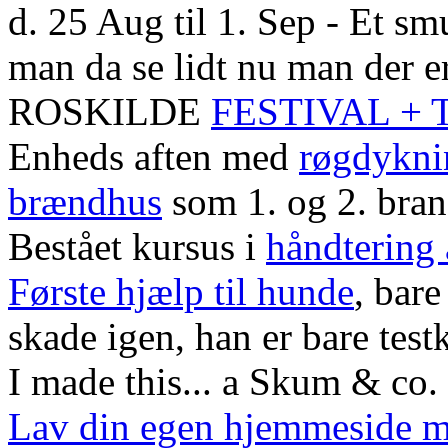
d. 25 Aug til 1. Sep - Et smu
man da se lidt nu man der er
ROSKILDE
FESTIVAL +
Enheds aften med
røgdykni
brændhus
som 1. og 2. bra
Bestået kursus i
håndtering
Første hjælp til hunde
, bare
skade igen, han er bare test
I made this... a Skum & co. 
Lav din egen hjemmeside 