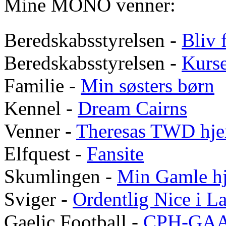
Mine MONO venner:
Beredskabsstyrelsen -
Bliv f
Beredskabsstyrelsen -
Kurs
Familie -
Min søsters børn
Kennel -
Dream Cairns
Venner -
Theresas
TWD
hje
Elfquest -
Fansite
Skumlingen -
Min Gamle h
Sviger -
Ordentlig Nice i 
Gaelic Football -
CPH-GA