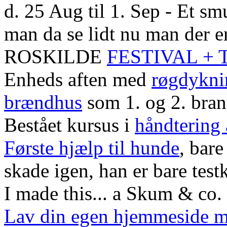
d. 25 Aug til 1. Sep - Et smu
man da se lidt nu man der er
ROSKILDE
FESTIVAL +
Enheds aften med
røgdykni
brændhus
som 1. og 2. bra
Bestået kursus i
håndtering
Første hjælp til hunde
, bare
skade igen, han er bare test
I made this... a Skum & co. 
Lav din egen hjemmeside 