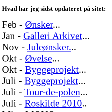
Hvad har jeg sidst opdateret på sitet:
Feb -
Ønsker
...
Jan -
Galleri Arkivet
...
Nov -
Juleønsker.
..
Okt -
Øvelse
...
Okt -
Byggeprojekt
...
Juli -
Byggeprojekt
...
Juli -
Tour-de-polen
...
Juli -
Roskilde 2010
..