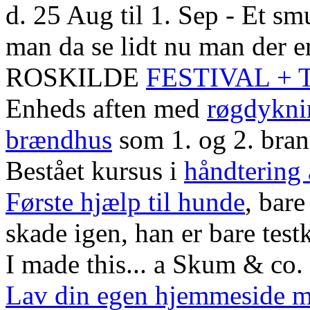
d. 25 Aug til 1. Sep - Et smu
man da se lidt nu man der er
ROSKILDE
FESTIVAL +
Enheds aften med
røgdykni
brændhus
som 1. og 2. bra
Bestået kursus i
håndtering
Første hjælp til hunde
, bare
skade igen, han er bare test
I made this... a Skum & co. 
Lav din egen hjemmeside 