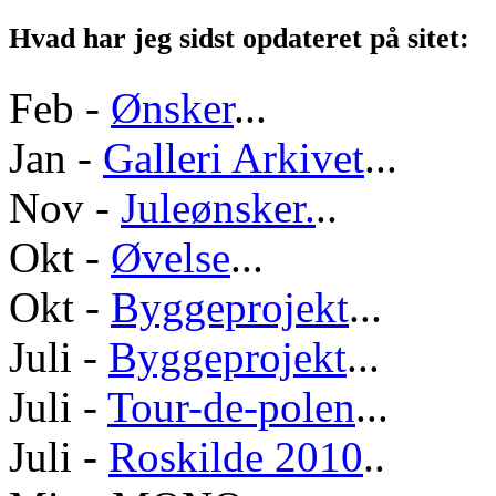
Hvad har jeg sidst opdateret på sitet:
Feb -
Ønsker
...
Jan -
Galleri Arkivet
...
Nov -
Juleønsker.
..
Okt -
Øvelse
...
Okt -
Byggeprojekt
...
Juli -
Byggeprojekt
...
Juli -
Tour-de-polen
...
Juli -
Roskilde 2010
..