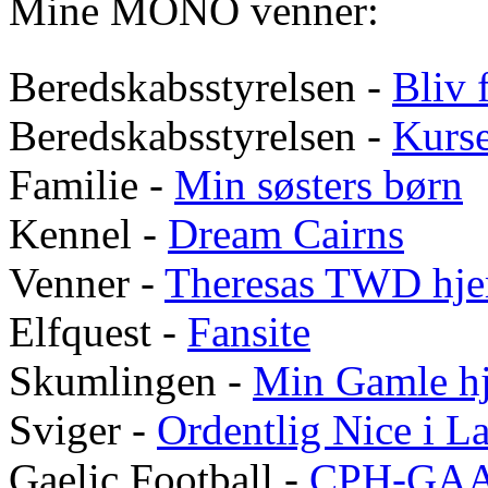
Mine MONO venner:
Beredskabsstyrelsen -
Bliv f
Beredskabsstyrelsen -
Kurs
Familie -
Min søsters børn
Kennel -
Dream Cairns
Venner -
Theresas
TWD
hje
Elfquest -
Fansite
Skumlingen -
Min Gamle h
Sviger -
Ordentlig Nice i 
Gaelic Football -
CPH-GA