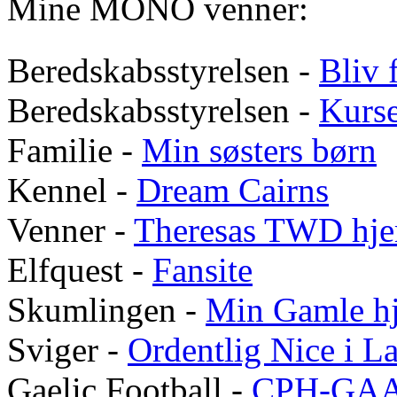
Mine MONO venner:
Beredskabsstyrelsen -
Bliv f
Beredskabsstyrelsen -
Kurs
Familie -
Min søsters børn
Kennel -
Dream Cairns
Venner -
Theresas
TWD
hje
Elfquest -
Fansite
Skumlingen -
Min Gamle h
Sviger -
Ordentlig Nice i 
Gaelic Football -
CPH-GA