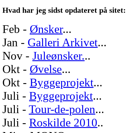
Hvad har jeg sidst opdateret på sitet:
Feb -
Ønsker
...
Jan -
Galleri Arkivet
...
Nov -
Juleønsker.
..
Okt -
Øvelse
...
Okt -
Byggeprojekt
...
Juli -
Byggeprojekt
...
Juli -
Tour-de-polen
...
Juli -
Roskilde 2010
..