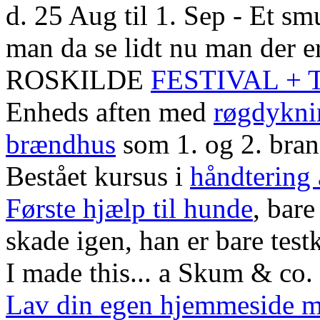
d. 25 Aug til 1. Sep - Et smu
man da se lidt nu man der er
ROSKILDE
FESTIVAL +
Enheds aften med
røgdykni
brændhus
som 1. og 2. bra
Bestået kursus i
håndtering
Første hjælp til hunde
, bare
skade igen, han er bare test
I made this... a Skum & co. 
Lav din egen hjemmeside 