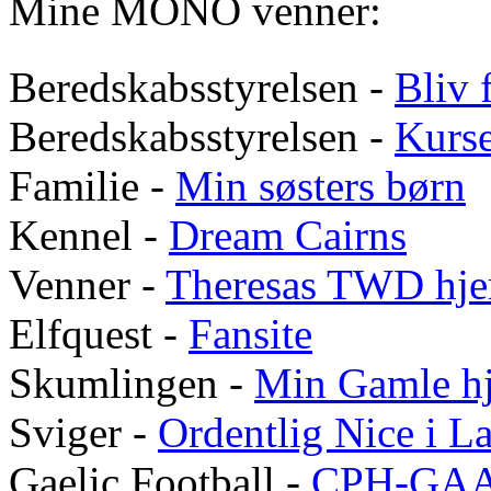
Mine MONO venner:
Beredskabsstyrelsen -
Bliv f
Beredskabsstyrelsen -
Kurs
Familie -
Min søsters børn
Kennel -
Dream Cairns
Venner -
Theresas
TWD
hje
Elfquest -
Fansite
Skumlingen -
Min Gamle h
Sviger -
Ordentlig Nice i 
Gaelic Football -
CPH-GA