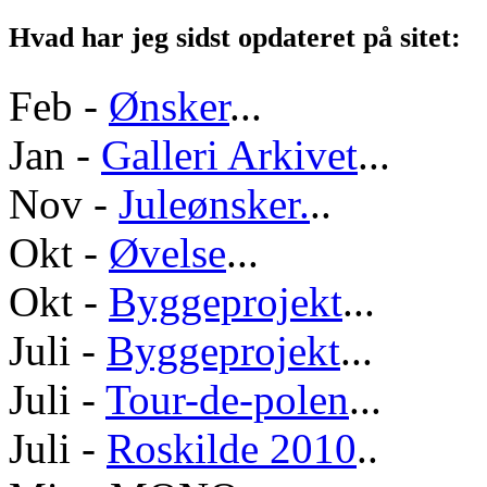
Hvad har jeg sidst opdateret på sitet:
Feb -
Ønsker
...
Jan -
Galleri Arkivet
...
Nov -
Juleønsker.
..
Okt -
Øvelse
...
Okt -
Byggeprojekt
...
Juli -
Byggeprojekt
...
Juli -
Tour-de-polen
...
Juli -
Roskilde 2010
..