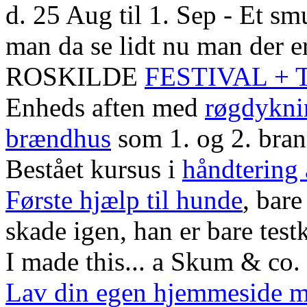
d. 25 Aug til 1. Sep - Et smu
man da se lidt nu man der er
ROSKILDE
FESTIVAL +
Enheds aften med
røgdykni
brændhus
som 1. og 2. bra
Bestået kursus i
håndtering
Første hjælp til hunde
, bare
skade igen, han er bare test
I made this... a Skum & co. 
Lav din egen hjemmeside 