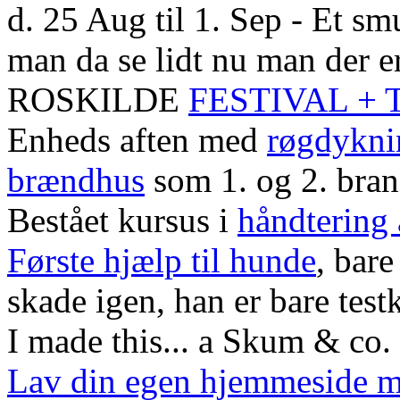
d. 25 Aug til 1. Sep - Et smu
man da se lidt nu man der er
ROSKILDE
FESTIVAL +
Enheds aften med
røgdykni
brændhus
som 1. og 2. bra
Bestået kursus i
håndtering
Første hjælp til hunde
, bare
skade igen, han er bare test
I made this... a Skum & co. 
Lav din egen hjemmeside 