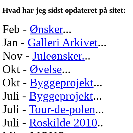
Hvad har jeg sidst opdateret på sitet:
Feb -
Ønsker
...
Jan -
Galleri Arkivet
...
Nov -
Juleønsker.
..
Okt -
Øvelse
...
Okt -
Byggeprojekt
...
Juli -
Byggeprojekt
...
Juli -
Tour-de-polen
...
Juli -
Roskilde 2010
..