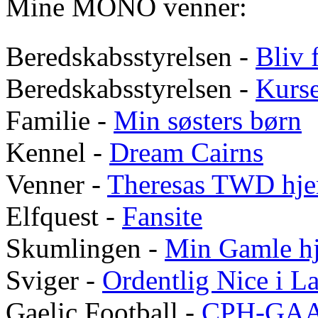
Mine MONO venner:
Beredskabsstyrelsen -
Bliv f
Beredskabsstyrelsen -
Kurs
Familie -
Min søsters børn
Kennel -
Dream Cairns
Venner -
Theresas
TWD
hje
Elfquest -
Fansite
Skumlingen -
Min Gamle h
Sviger -
Ordentlig Nice i 
Gaelic Football -
CPH-GA